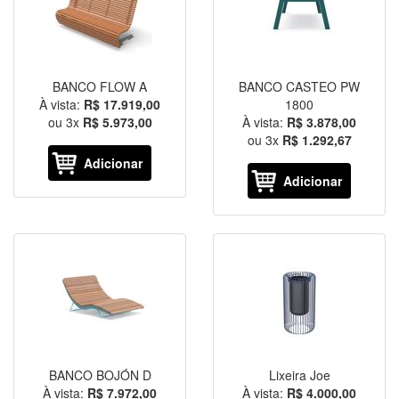
BANCO FLOW A
BANCO CASTEO PW
À vista:
R$ 17.919,00
1800
ou
3
x
R$ 5.973,00
À vista:
R$ 3.878,00
ou
3
x
R$ 1.292,67
Adicionar
Adicionar
BANCO BOJÓN D
Lixeira Joe
À vista:
R$ 7.972,00
À vista:
R$ 4.000,00