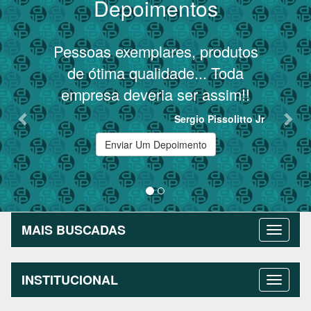
Depoimentos
Previous
Nex
Pessoas exemplares, produtos
T
de ótima qualidade... Toda
empresa deveria ser assim!!
Sergio Pissolitto Jr
Enviar Um Depoimento
MAIS BUSCADAS
INSTITUCIONAL