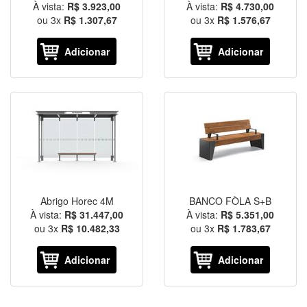
À vista:
R$ 3.923,00
À vista:
R$ 4.730,00
ou
3
x
R$ 1.307,67
ou
3
x
R$ 1.576,67
Adicionar
Adicionar
Abrigo Horec 4M
BANCO FÒLA S+B
À vista:
R$ 31.447,00
À vista:
R$ 5.351,00
ou
3
x
R$ 10.482,33
ou
3
x
R$ 1.783,67
Adicionar
Adicionar