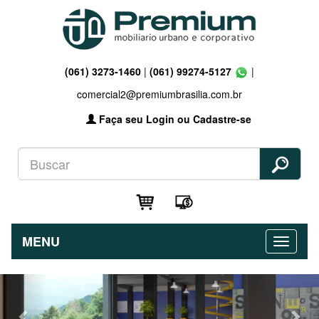
(061) 3273-1460
|
(061) 99274-5127
|
comercial2@premiumbrasilia.com.br
Faça seu Login ou Cadastre-se
MENU
Previous
Nex