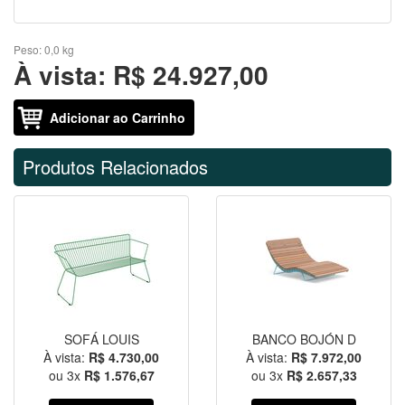
Peso:
0,0 kg
À vista:
R$ 24.927,00
Adicionar ao Carrinho
Produtos Relacionados
SOFÁ LOUIS
BANCO BOJÓN D
À vista:
R$ 4.730,00
À vista:
R$ 7.972,00
ou
3
x
R$ 1.576,67
ou
3
x
R$ 2.657,33