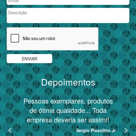
Depoimentos
Previous
Nex
Pessoas exemplares, produtos
T
de ótima qualidade... Toda
empresa deveria ser assim!!
Sergio Pissolitto Jr