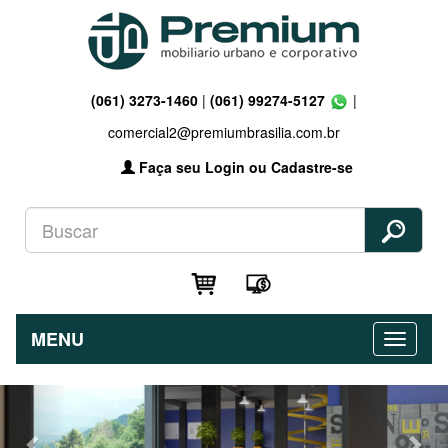
(061) 3273-1460
|
(061) 99274-5127
|
comercial2@premiumbrasilia.com.br
Faça seu Login ou Cadastre-se
MENU
Previous
Nex