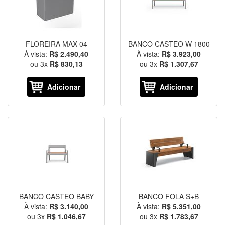
FLOREIRA MAX 04
BANCO CASTEO W 1800
À vista:
R$ 2.490,40
À vista:
R$ 3.923,00
ou
3
x
R$ 830,13
ou
3
x
R$ 1.307,67
Adicionar
Adicionar
BANCO CASTEO BABY
BANCO FÒLA S+B
À vista:
R$ 3.140,00
À vista:
R$ 5.351,00
ou
3
x
R$ 1.046,67
ou
3
x
R$ 1.783,67