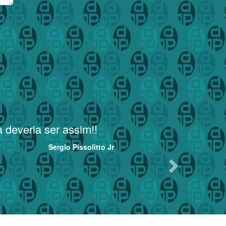
Next
veria ser assim!!
Toda a
Sergio Pissolitto Jr