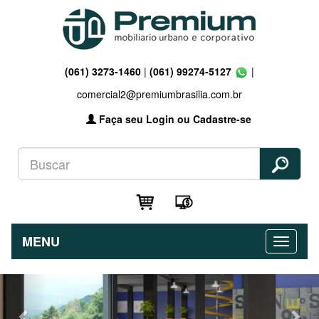
(061) 3273-1460
|
(061) 99274-5127
|
comercial2@premiumbrasilia.com.br
Faça seu Login ou Cadastre-se
MENU
Previous
Nex