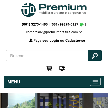
(061) 3273-1460
|
(061) 99274-5127
|
comercial2@premiumbrasilia.com.br
Faça seu Login ou Cadastre-se
MENU
Previous
Nex