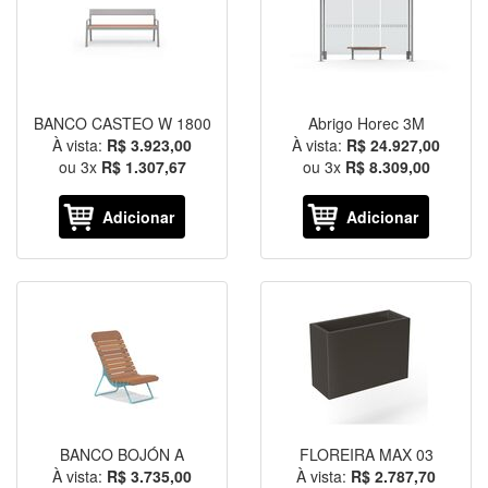
BANCO CASTEO W 1800
Abrigo Horec 3M
À vista:
R$ 3.923,00
À vista:
R$ 24.927,00
ou
3
x
R$ 1.307,67
ou
3
x
R$ 8.309,00
Adicionar
Adicionar
BANCO BOJÓN A
FLOREIRA MAX 03
À vista:
R$ 3.735,00
À vista:
R$ 2.787,70