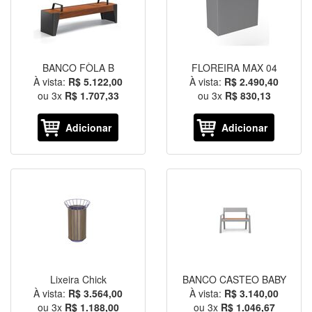
BANCO FÒLA B
FLOREIRA MAX 04
À vista:
R$ 5.122,00
À vista:
R$ 2.490,40
ou
3
x
R$ 1.707,33
ou
3
x
R$ 830,13
Adicionar
Adicionar
Lixeira Chick
BANCO CASTEO BABY
À vista:
R$ 3.564,00
À vista:
R$ 3.140,00
ou
3
x
R$ 1.188,00
ou
3
x
R$ 1.046,67