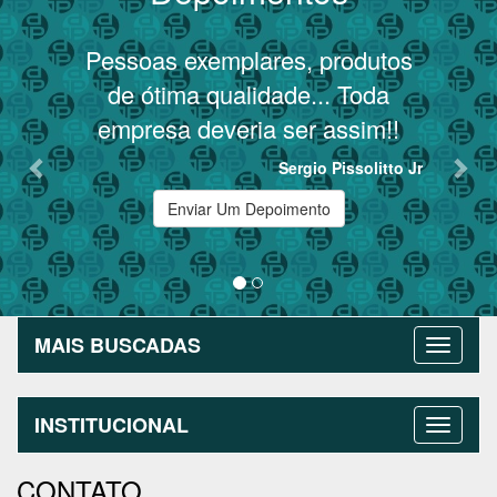
Previous
Nex
Pessoas exemplares, produtos
T
de ótima qualidade... Toda
empresa deveria ser assim!!
Sergio Pissolitto Jr
Enviar Um Depoimento
MAIS BUSCADAS
INSTITUCIONAL
CONTATO