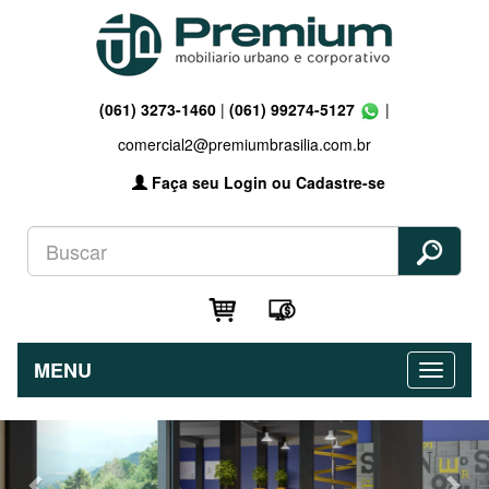
(061) 3273-1460
|
(061) 99274-5127
|
comercial2@premiumbrasilia.com.br
Faça seu Login ou Cadastre-se
MENU
Previous
Nex