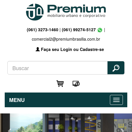
(061) 3273-1460
|
(061) 99274-5127
|
comercial2@premiumbrasilia.com.br
Faça seu Login ou Cadastre-se
MENU
Previous
Nex