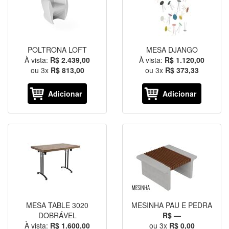
POLTRONA LOFT
MESA DJANGO
À vista:
R$ 2.439,00
À vista:
R$ 1.120,00
ou
3
x
R$ 813,00
ou
3
x
R$ 373,33
Adicionar
Adicionar
MESA TABLE 3020
MESINHA PAU E PEDRA
DOBRÁVEL
R$ —
À vista:
R$ 1.600,00
ou
3
x
R$ 0,00