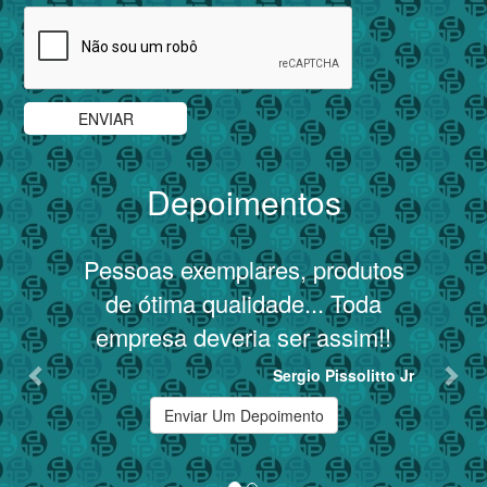
Depoimentos
Previous
Nex
Pessoas exemplares, produtos
T
de ótima qualidade... Toda
empresa deveria ser assim!!
Sergio Pissolitto Jr
Enviar Um Depoimento